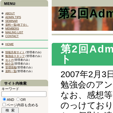
MENU
第2回Adm
ABOUT
ADMIN TIPS
SEMINAR
資料一覧(終了分）
MEMBERS
MAILING LIST
CONTACT
HOME
第2回Adm
情報共有サイト
(管理者のみ)
ト
勉強会スタッフ
(管理者のみ）
セミナ
(管理者のみ）
紹介文
(管理者のみ）
管理情報
(管理者のみ）
2007年2月
資料一覧
(管理者のみ）
勉強会のアン
サイト内検索
キーワード
なお、感想
AND
OR
のっけてお
ページ内容も含める