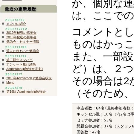
か、個別な連
最近の更新履歴
は、ここで
2013/3/12
メンバの紹介
コメントとし
2012/12/12
2012年秘密の忘年会
2013年秘密の新年会
ものはかっ
勉強会・セミナー情報
2012/11/30
過去に終わった勉強会
また、一部設問
2012/11/11
第二期生メンバー
アンケート集計結果
ど）は、２つ
Admintech.jp勉強会収支1
2010/2/7
その場合は2
2010年Admintech.jp勉強会収支
Menu
2010/2/5
（そのため、
第19回 Admintech.jp勉強会
申込者数：64名(最終参加者数：5
キャンセル数：10名（内2名は
セミナ参加者：53名

懇親会参加者：37名（スタッフ6
回答数：47名
