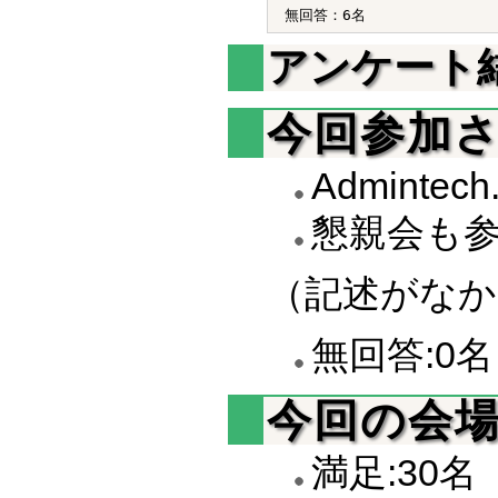
アンケート
今回参加
Admintec
懇親会も参
（記述がなか
無回答:0名
今回の会
満足:30名