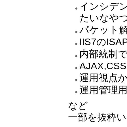
インシデ
たいなや
パケット
IIS7のI
内部統制
AJAX,CSS
運用視点
運用管理
など
一部を抜粋い