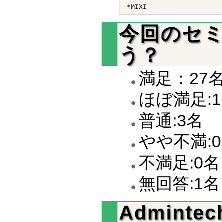
今回のセ
う？
満足：27
ほぼ満足:1
普通:3名
やや不満:
不満足:0名
無回答:1名
Admint