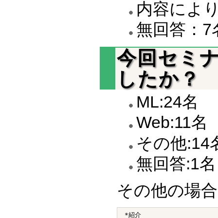
内容により
無回答：7
今回セミ
したか？
ML:24名
Web:11名
その他:14
無回答:1名
その他の場合
*紹介
