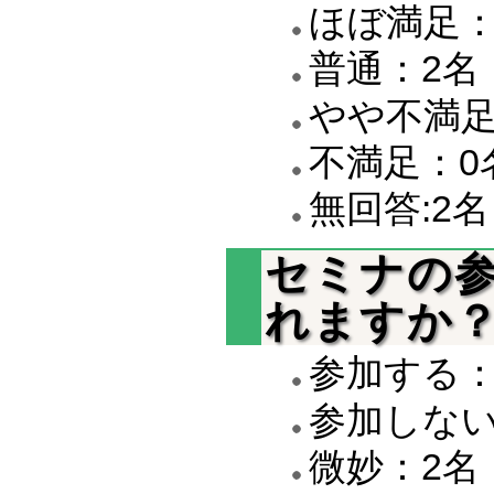
ほぼ満足：
普通：2名
やや不満足
不満足：0
無回答:2名
セミナの
れますか
参加する：
参加しない
微妙：2名