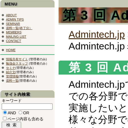
MENU
第 3 回 A
ABOUT
ADMIN TIPS
SEMINAR
資料一覧(終了分）
Admintech.jp
MEMBERS
MAILING LIST
CONTACT
Admintech
HOME
情報共有サイト
(管理者のみ)
第 3 回 A
勉強会スタッフ
(管理者のみ）
セミナ
(管理者のみ）
紹介文
(管理者のみ）
管理情報
(管理者のみ）
資料一覧
(管理者のみ）
Adminte
での各分野で
サイト内検索
キーワード
実施したいと
AND
OR
様々な分野で
ページ内容も含める