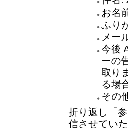
お名
ふり
メー
今後 A
ーの
取り
る場
その
折り返し「参
信させてい