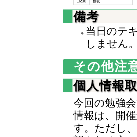
16:30
撤収
備考
当日のテ
しません
その他注
個人情報
今回の勉強会
情報は、開催
す。ただし、Ad