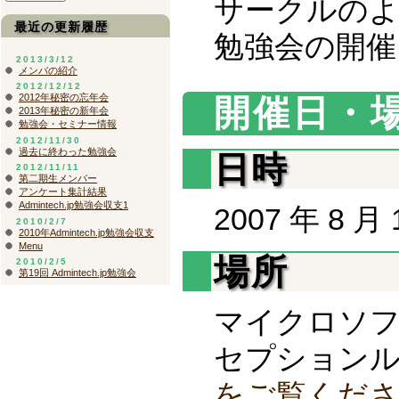
サークルの
最近の更新履歴
勉強会の開催
2013/3/12
メンバの紹介
2012/12/12
2012年秘密の忘年会
開催日・
2013年秘密の新年会
勉強会・セミナー情報
2012/11/30
過去に終わった勉強会
日時
2012/11/11
第二期生メンバー
アンケート集計結果
Admintech.jp勉強会収支1
2007 年 8 月 
2010/2/7
2010年Admintech.jp勉強会収支
Menu
場所
2010/2/5
第19回 Admintech.jp勉強会
マイクロソフ
セプションルー
をご覧くだ