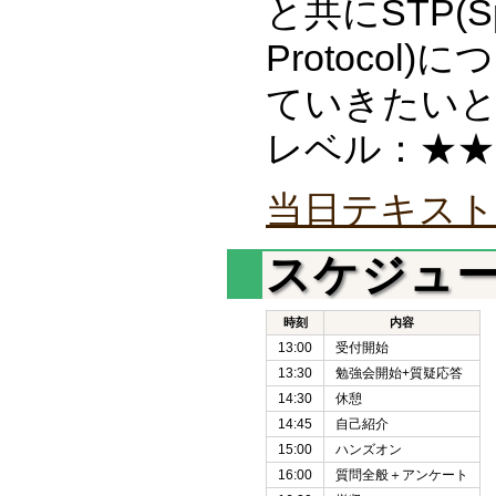
と共にSTP(Spa
Protoco
ていきたい
レベル：★★
当日テキス
スケジュ
時刻
内容
13:00
受付開始
13:30
勉強会開始+質疑応答
14:30
休憩
14:45
自己紹介
15:00
ハンズオン
16:00
質問全般＋アンケート